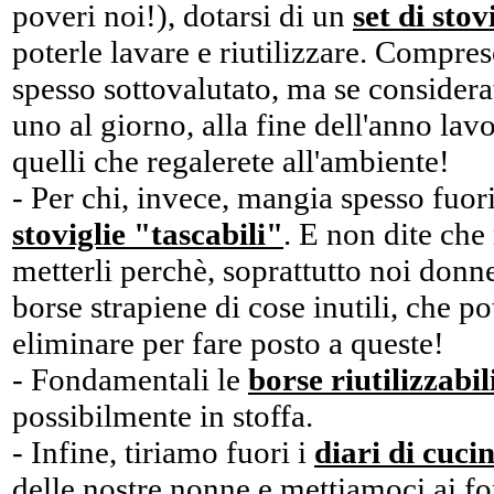
poveri noi!), dotarsi di un
set di stov
poterle lavare e riutilizzare. Compres
spesso sottovalutato, ma se consider
uno al giorno, alla fine dell'anno lav
quelli che regalerete all'ambiente!
- Per chi, invece, mangia spesso fuo
stoviglie "tascabili"
. E non dite che
metterli perchè, soprattutto noi don
borse strapiene di cose inutili, che 
eliminare per fare posto a queste!
- Fondamentali le
borse riutilizzabil
possibilmente in stoffa.
- Infine, tiriamo fuori i
diari di cuci
delle nostre nonne e mettiamoci ai for