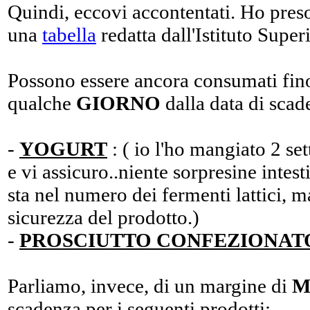
Quindi, eccovi accontentati. Ho preso
una
tabella
redatta dall'Istituto Super
Possono essere ancora consumati fin
qualche
GIORNO
dalla data di scad
-
YOGURT
: ( io l'ho mangiato 2 s
e vi assicuro..niente sorpresine intest
sta nel numero dei fermenti lattici, m
sicurezza del prodotto.)
-
PROSCIUTTO CONFEZIONAT
Parliamo, invece, di un margine di
M
scadenza per i seguenti prodotti: