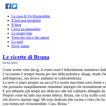
La casa di ViviSostenibile
Il bed and breakfast
Il blog
Cerca un passaggio
Le nostre foto
Terra dei vini e dei sapori
Lo staff
Dove siamo
Le ricette di Bruna
02/02/2012
Come avrete visto dai tg, il centro nord è letteralmente sommerso dall
L'occasione è sempre buona per fare della polemica: disagi, strade ch
nell'impresa)...noi invece andiamo in controtendenza.
La neve ci piace proprio un sacco!!Le nostre macchine sono ferme e poss
che possiamo tranquillamente rimandare impegni che normalmente sem
E poi abbiamo più tempo per dedicarci alle arti culinarie..dettaglio da
Proprio come ha fatto una nostra lettrice, Bruna, che ci ha scritto cos
che dovevo iniziare oggi. Mi sono dedicata alla cucina e visto che ho a
così rientra nel vivisostenibile. Ciao, Bruna "