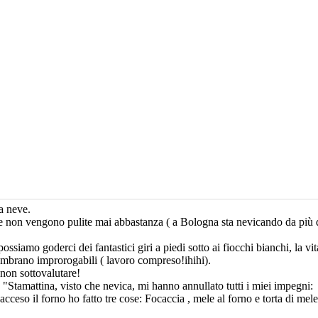
a neve.
e non vengono pulite mai abbastanza ( a Bologna sta nevicando da più d
iamo goderci dei fantastici giri a piedi sotto ai fiocchi bianchi, la vit
brano improrogabili ( lavoro compreso!ihihi).
 non sottovalutare!
ì: "Stamattina, visto che nevica, mi hanno annullato tutti i miei impegni:
cceso il forno ho fatto tre cose: Focaccia , mele al forno e torta di mel