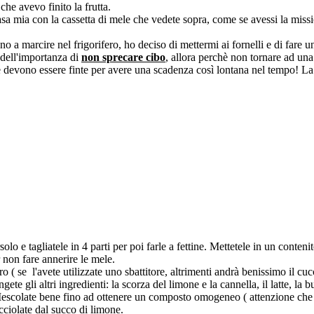
he avevo finito la frutta.
asa mia con la cassetta di mele che vedete sopra, come se avessi la missi
a marcire nel frigorifero, ho deciso di mettermi ai fornelli e di fare u
e dell'importanza di
non sprecare cibo
, allora perchè non tornare ad una
he devono essere finte per avere una scadenza così lontana nel tempo! La
lo e tagliatele in 4 parti per poi farle a fettine. Mettetele in un conteni
 non fare annerire le mele.
 ( se l'avete utilizzate uno sbattitore, altrimenti andrà benissimo il cu
 gli altri ingredienti: la scorza del limone e la cannella, il latte, la bus
a. Mescolate bene fino ad ottenere un composto omogeneo ( attenzione che 
ciolate dal succo di limone.