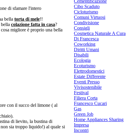
Cementificazione
Cibo Scaduto
one di sfamare l'intero
Cicloturismo
Comuni Virtuosi
na bella
torta di mele
!!
Condivisione
 bella
colazione fatta in casa
?
Consigli
 cosa migliore è proprio una bella
Cosmetica Naturale A Cura
Di Francesca
Coworking
Diritti Umani
Disabili
Ecologia
Ecoturismo
Elettrodomestici
Estate Differente
Eventi Presso
Vivisostenibile
Festival
Filiera Corta
Francesco Cucari
tore con il succo del limone ( al
Gas
Green Job
cchiaio).
Home Appliances Sharing
tina di lievito, la bustina di
Impresa
non sia troppo liquido!) al quale si
Incontri