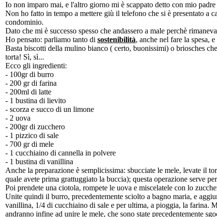
Io non imparo mai, e l'altro giorno mi è scappato detto con mio padre c
Non ho fatto in tempo a mettere giù il telefono che si è presentato a c
condominio.
Dato che mi è successo spesso che andassero a male perchè rimanevano 
Ho pensato: parliamo tanto di
sostenibilità
, anche nel fare la spesa, 
Basta biscotti della mulino bianco ( certo, buonissimi) o briosches c
torta! Sì, sì...
Ecco gli ingredienti:
- 100gr di burro
- 200 gr di farina
- 200ml di latte
- 1 bustina di lievito
- scorza e succo di un limone
- 2 uova
- 200gr di zucchero
- 1 pizzico di sale
- 700 gr di mele
- 1 cucchiaino di cannella in polvere
- 1 bustina di vanillina
Anche la preparazione è semplicissima: sbucciate le mele, levate il torso
quale avete prima grattuggiato la buccia); questa operazione serve per
Poi prendete una ciotola, rompete le uova e miscelatele con lo zucchero
Unite quindi il burro, precedentemente sciolto a bagno maria, e aggiungete
vanillina, 1/4 di cucchiaino di sale e per ultima, a pioggia, la farin
andranno infine ad unire le mele, che sono state precedentemente sgoc