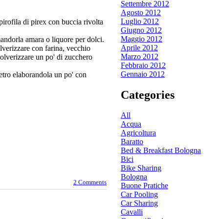
Settembre 2012
Agosto 2012
Luglio 2012
pirofila di pirex con buccia rivolta
Giugno 2012
Maggio 2012
mandorla amara o liquore per dolci.
Aprile 2012
olverizzare con farina, vecchio
Marzo 2012
polverizzare un po' di zucchero
Febbraio 2012
Gennaio 2012
retro elaborandola un po' con
Categories
All
Acqua
Agricoltura
Baratto
Bed & Breakfast Bologna
Bici
Bike Sharing
Bologna
2 Comments
Buone Pratiche
Car Pooling
Car Sharing
Cavalli