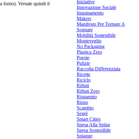
Iniziative
a forno). Versate quindi il
Innovazione Sociale
Inquinamento
Makers
Manifesto Per Tornare A
Sognare
Mobilità Sostenibile
Monteveglio
No Packaging
Plastica Zero
Poesie
Pulizie
Raccolta Differenziata
Ricette
Riciclo
Rifiuti
Rifiuti Zero
Risparmio
Riuso
Scambio
Segrè
Smart Cities
Spesa Alla Spina
Spesa Sostenibile
Spiagge