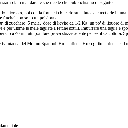
i siamo fatti mandare le sue ricette che pubblichiamo di seguito.
ndo il torsolo, poi con la forchetta bucarle sulla buccia e metterle in una 
ue finche' non sono un po' dorate.
gr. di zucchero, 5 mele, dose di lievito da 1/2 Kg, un po' di liquore di 
e per ultime le mele tagliate a fettine sottili. Imburrare una teglia e sp
er circa 40 minuti, poi fare prova stuzzicadente per verifica cottura. S
re istantanea del Molino Spadoni. Bruna dice: "Ho seguito la ricetta sul 
ndamentale.