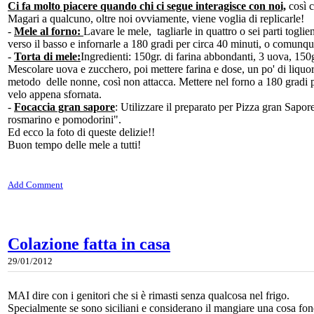
Ci fa molto piacere quando chi ci segue interagisce con noi,
così c
Magari a qualcuno, oltre noi ovviamente, viene voglia di replicarle!
-
Mele al forno:
Lavare le mele, tagliarle in quattro o sei parti toglie
verso il basso e infornarle a 180 gradi per circa 40 minuti, o comunq
-
Torta di mele:
Ingredienti: 150gr. di farina abbondanti, 3 uova, 150
Mescolare uova e zucchero, poi mettere farina e dose, un po' di liquore 
metodo delle nonne, così non attacca. Mettere nel forno a 180 gradi p
velo appena sfornata.
-
Focaccia gran sapore
: Utilizzare il preparato per Pizza gran Sapo
rosmarino e pomodorini".
Ed ecco la foto di queste delizie!!
Buon tempo delle mele a tutti!
Add Comment
Colazione fatta in casa
29/01/2012
MAI dire con i genitori che si è rimasti senza qualcosa nel frigo.
Specialmente se sono siciliani e considerano il mangiare una cosa fo