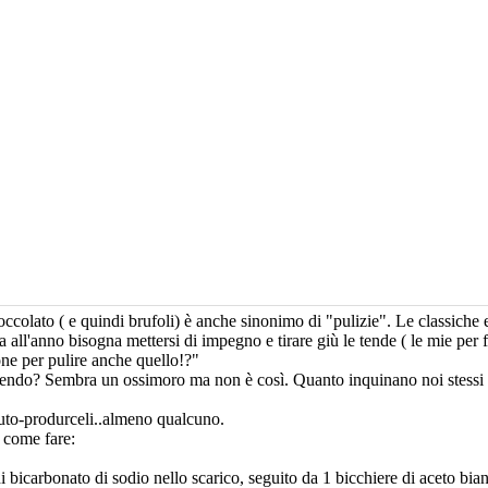
ccolato ( e quindi brufoli) è anche sinonimo di "pulizie". Le classiche 
l'anno bisogna mettersi di impegno e tirare giù le tende ( le mie per for
one per pulire anche quello!?"
endo? Sembra un ossimoro ma non è così. Quanto inquinano noi stessi e
auto-produrceli..almeno qualcuno.
 come fare:
di bicarbonato di sodio nello scarico, seguito da 1 bicchiere di aceto bia