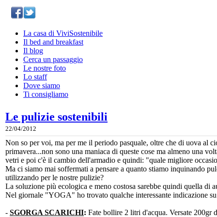
La casa di ViviSostenibile
Il bed and breakfast
Il blog
Cerca un passaggio
Le nostre foto
Lo staff
Dove siamo
Ti consigliamo
Le pulizie sostenibili
22/04/2012
Non so per voi, ma per me il periodo pasquale, oltre che di uova al cio
primavera...non sono una maniaca di queste cose ma almeno una volta al
vetri e poi c'è il cambio dell'armadio e quindi: "quale migliore occasi
Ma ci siamo mai soffermati a pensare a quanto stiamo inquinando pul
utilizzando per le nostre pulizie?
La soluzione più ecologica e meno costosa sarebbe quindi quella di 
Nel giornale "YOGA" ho trovato qualche interessante indicazione su
-
SGORGA SCARICHI
:
Fate bollire 2 litri d'acqua. Versate 200gr 