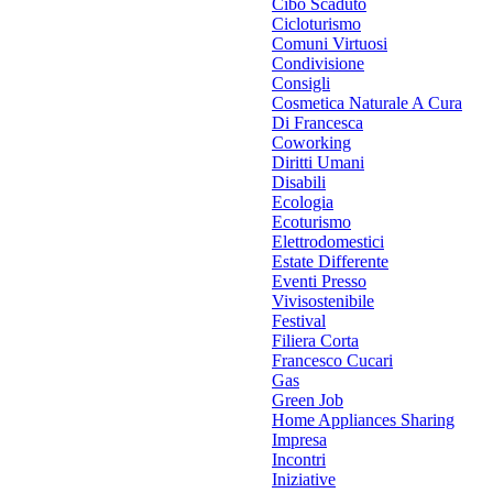
Cibo Scaduto
Cicloturismo
Comuni Virtuosi
Condivisione
Consigli
Cosmetica Naturale A Cura
Di Francesca
Coworking
Diritti Umani
Disabili
Ecologia
Ecoturismo
Elettrodomestici
Estate Differente
Eventi Presso
Vivisostenibile
Festival
Filiera Corta
Francesco Cucari
Gas
Green Job
Home Appliances Sharing
Impresa
Incontri
Iniziative