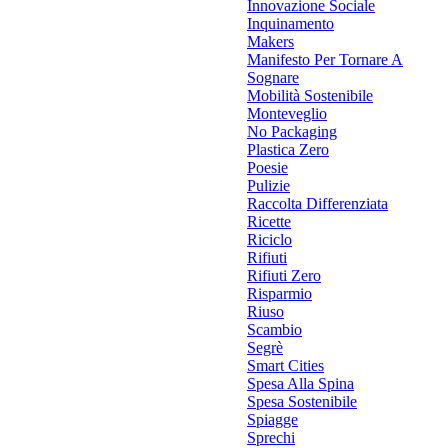
Innovazione Sociale
Inquinamento
Makers
Manifesto Per Tornare A
Sognare
Mobilità Sostenibile
Monteveglio
No Packaging
Plastica Zero
Poesie
Pulizie
Raccolta Differenziata
Ricette
Riciclo
Rifiuti
Rifiuti Zero
Risparmio
Riuso
Scambio
Segrè
Smart Cities
Spesa Alla Spina
Spesa Sostenibile
Spiagge
Sprechi