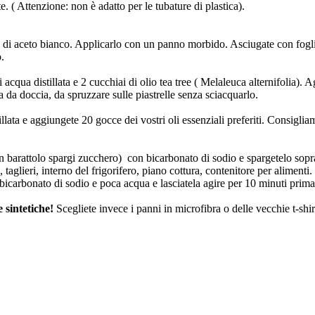
e. ( Attenzione: non è adatto per le tubature di plastica).
re di aceto bianco. Applicarlo con un panno morbido. Asciugate con fogli 
.
acqua distillata e 2 cucchiai di olio tea tree ( Melaleuca alternifolia). A
da doccia, da spruzzare sulle piastrelle senza sciacquarlo.
lata e aggiungete 20 gocce dei vostri oli essenziali preferiti. Consigliam
 barattolo spargi zucchero) con bicarbonato di sodio e spargetelo sopra 
 taglieri, interno del frigorifero, piano cottura, contenitore per aliment
l bicarbonato di sodio e poca acqua e lasciatela agire per 10 minuti prima
 sintetiche!
Scegliete invece i panni in microfibra o delle vecchie t-shi