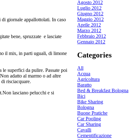
Agosto 2012
Luglio 2012
Giugno 2012
Maggio 2012
di giornale appallottolati. In caso
Aprile 2012
Marzo 2012
Febbraio 2012
gitate bene, spruzzate e lasciate
Gennaio 2012
o il mix, in parti uguali, di limone
Categories
All
le superfici da pulire. Passate poi
Acqua
i. Non adatto al marmo o ad altre
Agricoltura
 di risciacquare.
Baratto
Bed & Breakfast Bologna
rt.Non lasciano pelucchi e si
Bici
Bike Sharing
Bologna
Buone Pratiche
Car Pooling
Car Sharing
Cavalli
Cementificazione