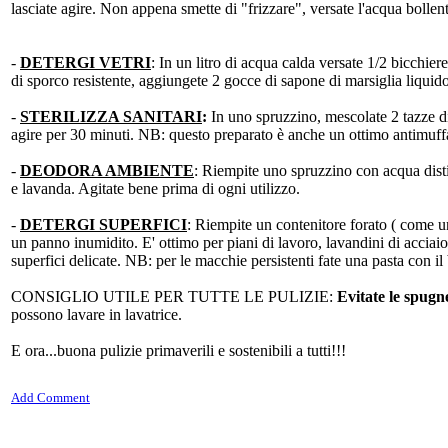
lasciate agire. Non appena smette di "frizzare", versate l'acqua bollent
-
DETERGI VETRI
: In un litro di acqua calda versate 1/2 bicchie
di sporco resistente, aggiungete 2 gocce di sapone di marsiglia liquido
-
STERILIZZA SANITARI
:
In uno spruzzino, mescolate 2 tazze di 
agire per 30 minuti. NB: questo preparato è anche un ottimo antimuffa 
-
DEODORA AMBIENTE
: Riempite uno spruzzino con acqua distil
e lavanda. Agitate bene prima di ogni utilizzo.
-
DETERGI SUPERFICI
: Riempite un contenitore forato ( come un
un panno inumidito. E' ottimo per piani di lavoro, lavandini di acciaio,
superfici delicate. NB: per le macchie persistenti fate una pasta con i
CONSIGLIO UTILE PER TUTTE LE PULIZIE:
Evitate le spugne
possono lavare in lavatrice.
E ora...buona pulizie primaverili e sostenibili a tutti!!!
Add Comment