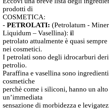
Eccovi una breve lista degli ingredie
prodotti di
COSMETICA:
-
PETROLATI:
(Petrolatum - Miner
Liquidum – Vasellina):
i
l
petrolato attualmente è quasi sempre a
nei cosmetici.
I petrolati sono degli idrocarburi deri
petrolio.
Paraffina e vasellina sono ingredienti
cosmetiche
perchè come i siliconi, hanno un alt
un’immediata
sensazione di morbidezza e levigatezz