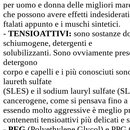
per uomo e donna delle migliori mar
che possono avere effetti indesiderati 
ftalati appunto e i muschi sintetici.
-
TENSIOATTIVI:
sono sostanze do
schiumogene, detergenti e
solubilizzanti. Sono ovviamente presen
detergono
corpo e capelli e i più conosciuti so
laureth sulfate
(SLES) e il sodium lauryl sulfate (S
cancerogene, come si pensava fino a
essendo molto aggressive è meglio pr
contenenti tensioattivi più delicati e 
-
PEG
(Polyethylene Glycol) e PPG 