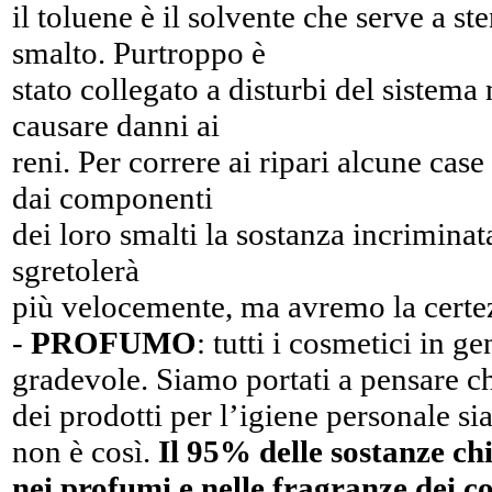
il toluene è il solvente che serve a st
smalto. Purtroppo è
stato collegato a disturbi del sistema
causare danni ai
reni. Per correre ai ripari alcune cas
dai componenti
dei loro smalti la sostanza incriminata
sgretolerà
più velocemente, ma avremo la certe
-
PROFUMO
: tutti i cosmetici in 
gradevole. Siamo portati a pensare ch
dei prodotti per l’igiene personale si
non è così.
Il 95% delle sostanze ch
nei profumi e nelle fragranze dei c